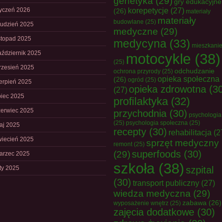
genetyka
(29)
gry edukacyjne
tyczeń 2026
korepetycje
(27)
(26)
materiały
materiały
budowlane
(25)
rudzień 2025
medyczne
(29)
istopad 2025
medycyna
(33)
mieszkani
aździernik 2025
motocykle
(38)
(25)
rzesień 2025
odchudzanie
ochrona przyrody
(25)
opieka społeczna
(26)
ogród
(25)
ierpień 2025
opieka zdrowotna
(30
(27)
piec 2025
profilaktyka
(32)
zerwiec 2025
przychodnia
(30)
psychologia
(25)
psychologia społeczna
(25)
aj 2025
recepty
(30)
rehabilitacja
(2
wiecień 2025
sprzęt medyczny
remont
(25)
superfoods
(30)
(29)
arzec 2025
szkoła
(38)
uty 2025
szpital
(30)
transport publiczny
(27)
wiedza medyczna
(29)
zabawa
(26)
wyposażenie wnętrz
(25)
zajęcia dodatkowe
(30)