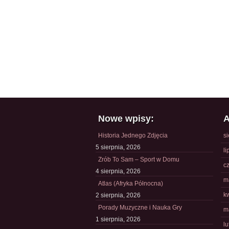
Nowe wpisy:
A
Historia Jednego Zdjęcia
s
5 sierpnia, 2026
li
Zrób To Sam – Sport w Domu
c
4 sierpnia, 2026
m
Atlas (Afryka Północna)
k
2 sierpnia, 2026
Porady Muzyczne i Nauka Gry
m
1 sierpnia, 2026
l