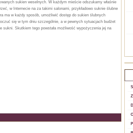
żywanych sukien weselnych. W każdym mieście odszukamy właśnie
jrzeć, w Internecie na za takimi salonami, przykładowo suknie ślubne
tóra ma w każdy sposób, umożliwić dostęp do sukien ślubnych
czuć się w tym dniu szczególnie, a w pewnych sytuacjach budżet
e sukni. Skutkiem tego powstała możliwość wypożyczenia jej na
R
S
Z
D
O
P
P