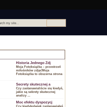
IEKAWE ARTYKULY:
Historia Jednego Zdj
Moja Fotoksiążka – przestrzeń
miłośników zdjęćMoja
Fotoksiążka to obszerna strona
Secrety skutecznej a
Czy zastanawialiście się kiedyś,
jakie są sekrety ⁣skutecznej
analizy ...
Moc efektu dyspozycj
Czy kiedykolwiek ​zastanawiałeś