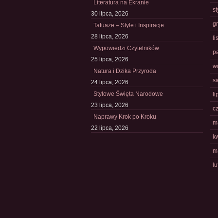
Literatura na Ekranie
s
30 lipca, 2026
g
Tatuaże – Style i Inspiracje
28 lipca, 2026
l
Wypowiedzi Czytelników
p
25 lipca, 2026
w
Natura i Dzika Przyroda
s
24 lipca, 2026
Stylowe Święta Narodowe
li
23 lipca, 2026
c
Naprawy Krok po Kroku
m
22 lipca, 2026
k
m
l