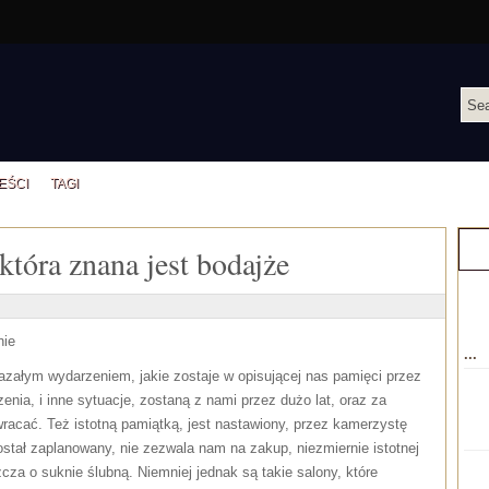
EŚCI
TAGI
tóra znana jest bodajże
C
nie
...
okazałym wydarzeniem, jakie zostaje w opisującej nas pamięci przez
zenia, i inne sytuacje, zostaną z nami przez dużo lat, oraz za
acać. Też istotną pamiątką, jest nastawiony, przez kamerzystę
został zaplanowany, nie zezwala nam na zakup, niezmiernie istotnej
cza o suknie ślubną. Niemniej jednak są takie salony, które