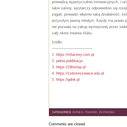
prowadzą wypożyczalnie innowacyjnych, i u
takie salony, wystarczy odpowiednio się roze
żagań, prowadzi właśnie taką działalność, k
przyszłym panną młodym. Każdy ma prawo po
nie pozwala na zakup wymarzonej przez siebi
cały okres trwania ślubu.
źródło:
———————————
1.
https://mfactory.com.pl
2.
pełna publikacja
3.
https://24hshop.pl
4.
https://zsbroniszewice.edu.pl
5.
https://gdnk.pl
CATEGORIES:
BIZNES, FINANSE, EKONOMIA
Comments are closed.