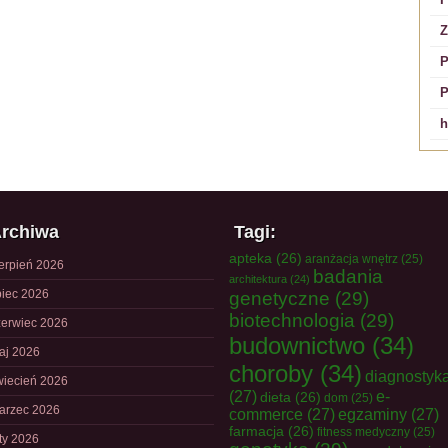
Z
P
P
h
rchiwa
Tagi:
apteka
(26)
aranżacja wnętrz
(25)
ierpień 2026
badania
architektura
(24)
piec 2026
genetyczne
(29)
biotechnologia
(29)
zerwiec 2026
budownictwo
(34)
aj 2026
choroby
(34)
diagnostyk
wiecień 2026
(27)
e-
dieta
(26)
dom
(25)
arzec 2026
commerce
(27)
egzaminy
(27)
farmacja
(26)
fitness medyczny
(25)
uty 2026