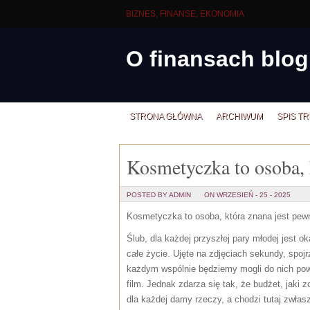
BIZNES, FINANSE, EKONOMIA
O finansach blog
STRONA GŁÓWNA
ARCHIWUM
SPIS TR
Kosmetyczka to osoba, k
POSTED BY ADMIN
ON WRZESIEŃ - 25 - 2025
Kosmetyczka to osoba, która znana jest pew
Ślub, dla każdej przyszłej pary młodej jest 
całe życie. Ujęte na zdjęciach sekundy, spojr
każdym wspólnie będziemy mogli do nich powr
film. Jednak zdarza się tak, że budżet, jaki 
dla każdej damy rzeczy, a chodzi tutaj zwłasz