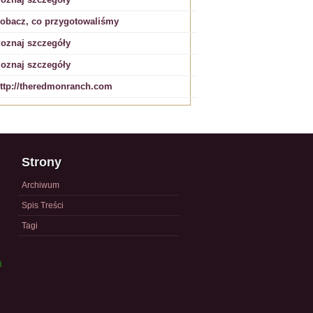
obacz, co przygotowaliśmy
oznaj szczegóły
oznaj szczegóły
ttp://theredmonranch.com
Strony
Archiwum
Spis Treści
Tagi
a